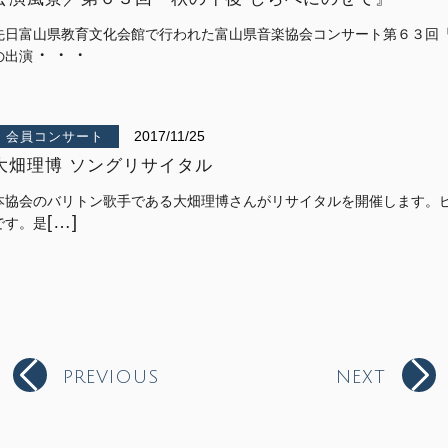
先日富山県教育文化会館で行われた富山県音楽協会コンサート第６３回『
・・・
の出演
2017/11/25
会員コンサート
大畑理博 ソングリサイタル
本協会のバリトン歌手である大畑理博さんがリサイタルを開催します。
[…]
です。是
PREVIOUS
NEXT