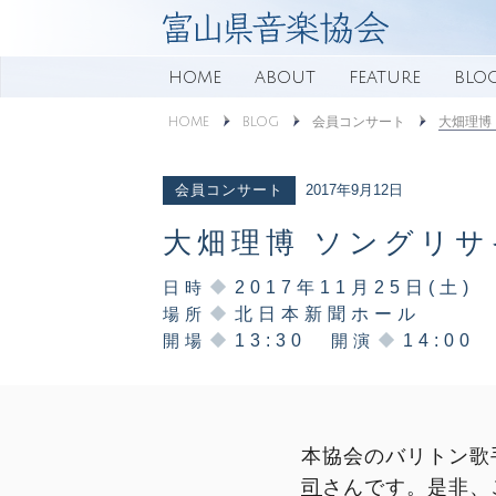
HOME
ABOUT
FEATURE
BLO
大畑理博
HOME
BLOG
会員コンサート
2017年9月12日
会員コンサート
大畑理博 ソングリ
日時
2017年11月25日(土)
場所
北日本新聞ホール
開場
13:30
開演
14:00
本協会のバリトン歌
司
さんです。是非、