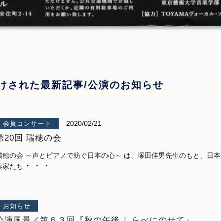
けされた最新記事/公演のお知らせ
2020/02/21
会員コンサート
第20回 瑞穂の会
瑞穂の会 ～声とピアノで紡ぐ日本の心～ は、塚田佳男先生のもと、日
・・・
奏家たち
お知らせ
公演風景／第６３回『秋の午後 しらべにのせて』