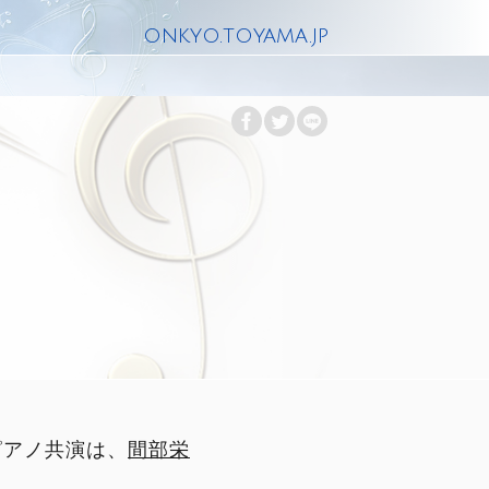
onkyo.toyama.jp
ピアノ共演は、
間部栄