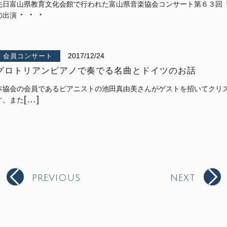
先日富山県教育文化会館で行われた富山県音楽協会コンサート第６３回『
・・・
の出演
2017/12/24
会員コンサート
グロトリアンピアノで奏でる名曲とドイツのお話
本協会の会員であるピアニストの池田真由美さんがゲストを招いてクリ
[…]
す。また
PREVIOUS
NEXT