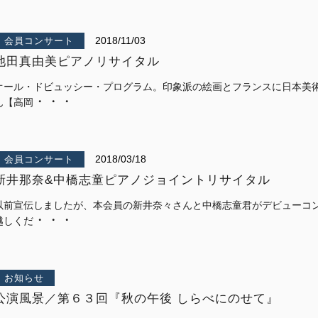
2018/11/03
会員コンサート
池田真由美ピアノリサイタル
オール・ドビュッシー・プログラム。印象派の絵画とフランスに日本美
・・・
ん【高岡
2018/03/18
会員コンサート
新井那奈&中橋志童ピアノジョイントリサイタル
以前宣伝しましたが、本会員の新井奈々さんと中橋志童君がデビューコ
・・・
越しくだ
お知らせ
公演風景／第６３回『秋の午後 しらべにのせて』