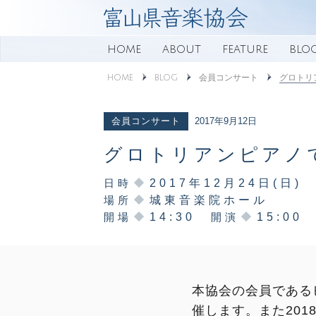
HOME
ABOUT
FEATURE
BLO
グロトリ
HOME
BLOG
会員コンサート
2017年9月12日
会員コンサート
グロトリアンピアノ
日時
2017年12月24日(日)
場所
城東音楽院ホール
開場
14:30
開演
15:00
本協会の会員である
催します。また2018/