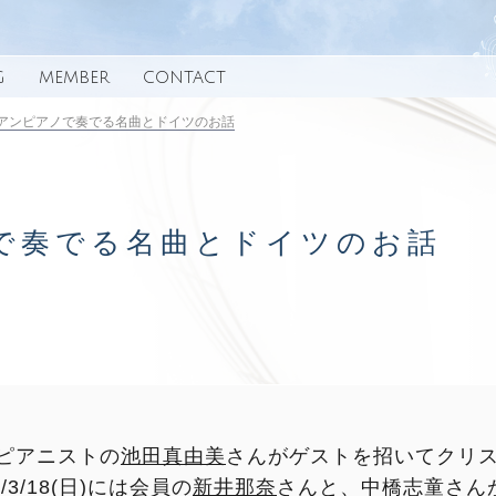
G
MEMBER
CONTACT
アンピアノで奏でる名曲とドイツのお話
で奏でる名曲とドイツのお話
ピアニストの
池田真由美
さんがゲストを招いてクリ
3/18(日)には会員の
新井那奈
さんと、中橋志童さん