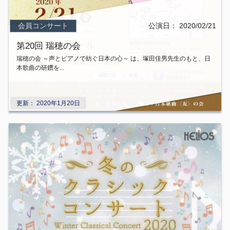
会員コンサート
公演日：
2020/02/21
第20回 瑞穂の会
瑞穂の会 ～声とピアノで紡ぐ日本の心～ は、塚田佳男先生のもと、日
本歌曲の研鑽を...
更新：
2020年1月20日